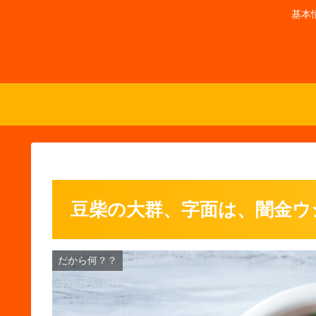
基本
豆柴の大群、字面は、闇金ウ
だから何？？