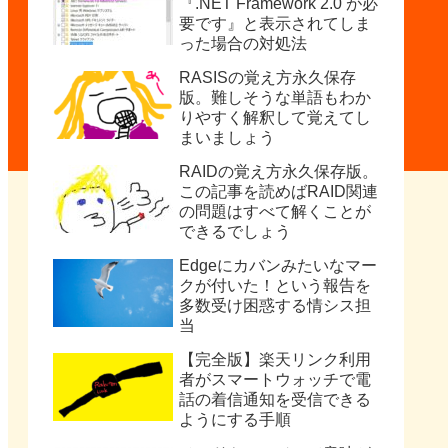
『.NET Framework 2.0 が必
要です』と表示されてしま
った場合の対処法
RASISの覚え方永久保存
版。難しそうな単語もわか
りやすく解釈して覚えてし
まいましょう
RAIDの覚え方永久保存版。
この記事を読めばRAID関連
の問題はすべて解くことが
できるでしょう
Edgeにカバンみたいなマー
クが付いた！という報告を
多数受け困惑する情シス担
当
【完全版】楽天リンク利用
者がスマートウォッチで電
話の着信通知を受信できる
ようにする手順