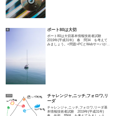
ポート80は大切
春
ポート80は大切基本情報技術者試験
2019年(平成31年) 春 問34 を考えて
みましょう。<問題>PCとWebサーバが
HTTPで通信している。PCからWebサー
バ宛てのパケットでは，送信元ポート番
号はPC側で割り当てた50001，宛先ポ...
チャレンジャ,ニッチ,フォロワ,リ
2019
ーダ
チャレンジャ,ニッチ,フォロワ,リーダ基
本情報技術者試験 2019年(平成31年)
春 午前 問68 を考えてみましょう。<