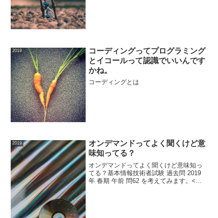
コーディングってプログラミング
2019
とイコールって認識でいいんです
かね。
コーディングとは
オンデマンドってよく聞くけど意
2019
味知ってる？
オンデマンドってよく聞くけど意味知っ
てる？基本情報技術者試験 過去問 2019
年 春期 午前 問62 を考えてみます。<問
題> オンデマンド型のサービスはどれ
か。 <選択肢><ア>インターネットサイ
トで購入したDVDで視聴する映画 <イ>
出...