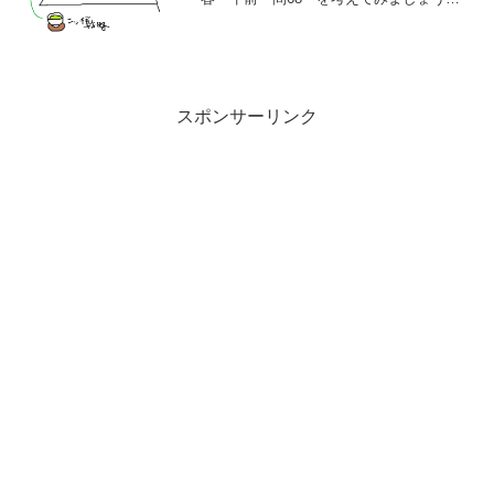
問題>特定顧客、特定製品のセグメントに
資源を集中し、専門化を図る戦略はどれ
か。＜選択肢＞(ア) チャレンジャ戦略
(イ...
スポンサーリンク