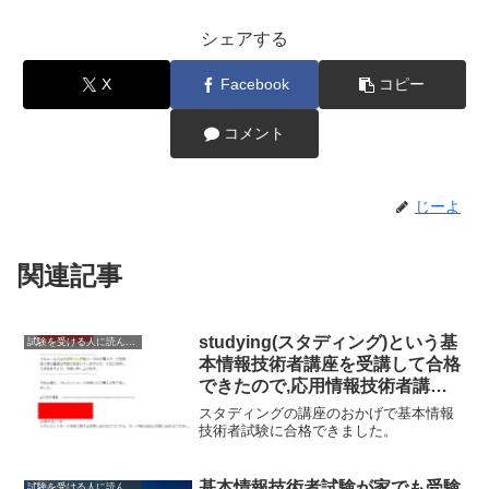
シェアする
X
Facebook
コピー
コメント
じーよ
関連記事
studying(スタディング)という基
試験を受ける人に読んでもらいたい
本情報技術者講座を受講して合格
できたので,応用情報技術者講座
も受講しようか迷う
スタディングの講座のおかげで基本情報
技術者試験に合格できました。
基本情報技術者試験が家でも受験
試験を受ける人に読んでもらいたい