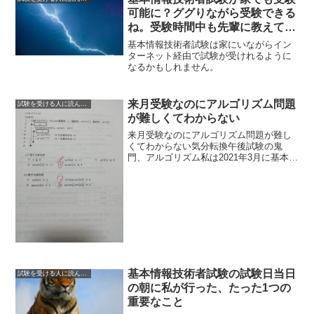
可能に？ググりながら受験できる
ね。受験時間中も先輩に教えても
らおう。カンニングし放題。
基本情報技術者試験は家にいながらイン
ターネット経由で試験が受けれるように
なるかもしれません。
来月受験なのにアルゴリズム問題
試験を受ける人に読んでもらいたい
が難しくてわからない
来月受験なのにアルゴリズム問題が難し
くてわからない気分転換午後試験の鬼
門、アルゴリズム私は2021年3月に基本情
報技術者試験を受験しますこの記事を書
いている時点から1か月以内ですねならこ
んな記事書いてる時間があるなら勉強し
ろって？まぁたまの...
基本情報技術者試験の試験日当日
試験を受ける人に読んでもらいたい
の朝に私が行った、たった1つの
重要なこと