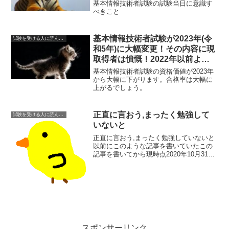
基本情報技術者試験の試験当日に意識す
べきこと
基本情報技術者試験が2023年(令
試験を受ける人に読んでもらいたい
和5年)に大幅変更！その内容に現
取得者は憤慨！2022年以前より
も評価価値は下落！！
基本情報技術者試験の資格価値が2023年
から大幅に下がります。合格率は大幅に
上がるでしょう。
正直に言おう,まったく勉強して
試験を受ける人に読んでもらいたい
いないと
正直に言おう,まったく勉強していないと
以前にこのような記事を書いていたこの
記事を書いてから現時点2020年10月31日
までまったく基本情報技術者試験の勉強
をしていない以前に私の友人から「お前
は努力する才能がないな」ということを
言われたことが...
スポンサーリンク